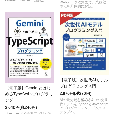
Gradio、FastAPIに挑戦。
Webデータ収集まで、業務効
率化を具体的に解説。
【電子版】次世代AIモデル
プログラミング入門
【電子版】Geminiとはじ
2,970円(税270円)
めるTypeScriptプログラミ
ング
AIの最先端を極める4つの次世
代モデルをPythonとJavascript
2,640円(税240円)
でプログラミング。「次のス
テップへ」
ノーコードで業務アプリを瞬