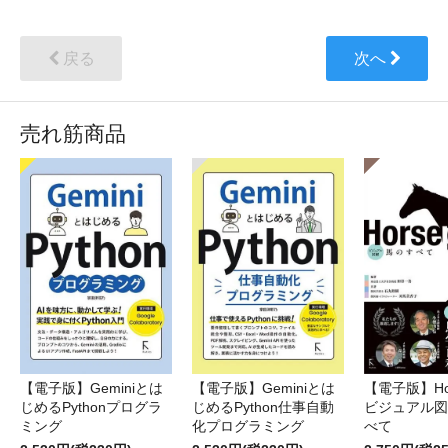
戻る
次へ
売れ筋商品
【電子版】Geminiとは
【電子版】Geminiとは
【電子版】Hor
じめるPythonプログラ
じめるPython仕事自動
ビジュアル図
ミング
化プログラミング
べて