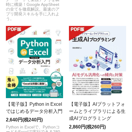
時に構築！Google AppSheet
の全てを徹底解説。最速のア
プリ開発スキルを手に入れよ
う。
【電子版】Python in Excel
【電子版】AIプラットフォ
ではじめるデータ分析入門
ームとライブラリによる生
成AIプログラミング
2,640円(税240円)
2,860円(税260円)
Python in Excelで、Pythonコ
ードをExcelで実行できる280