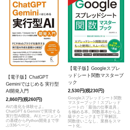
【電子版】Googleスプレ
ッドシート関数マスターブ
【電子版】ChatGPT
ック
Geminiではじめる 実行型
2,530円(税230円)
AI開発入門
Googleスプレッドシート関数
2,860円(税260円)
マスターブック！スプレッド
AIの進化を体験せよ。
シートの「最強の仕事道具」
ChatGPT＆Geminiで実現する
を極める本。関数基本から上
実行型AI開発。AIエージェント
級テクニックまで丁寧解説。
の基礎からPython開発まで学
関数使いこなし、業務をスマ
ぶ336ページ。
ート化。