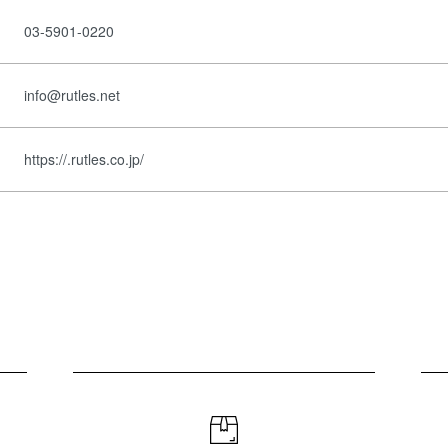
03-5901-0220
info@rutles.net
https://.rutles.co.jp/