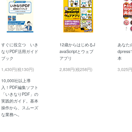
すぐに役立つ いき
12歳からはじめるJ
あなたの
なりPDF活用ガイド
avaScriptとウェブ
dpre
ブック
アプリ
本
1,430円(税130円)
2,838円(税258円)
3,025
10,000社以上導
入！PDF編集ソフト
「いきなりPDF」の
実践的ガイド。基本
操作から、スムーズ
な業務へ。