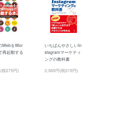
WebをWor
いちばんやさしいIn
ssで再起動する
stagramマーケティ
ングの教科書
円(税275円)
2,365円(税215円)