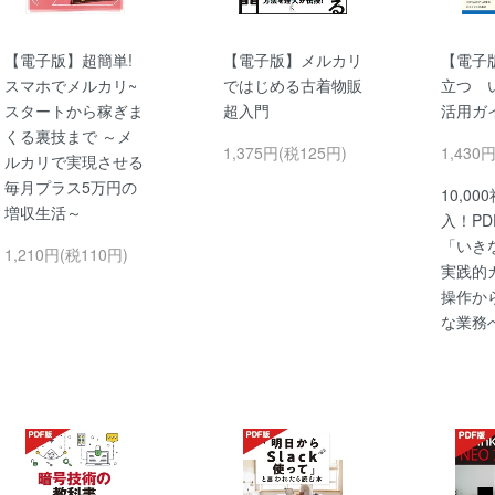
【電子版】超簡単!
【電子版】メルカリ
【電子
スマホでメルカリ~
ではじめる古着物販
立つ 
スタートから稼ぎま
超入門
活用ガ
くる裏技まで ～メ
1,375円(税125円)
1,430
ルカリで実現させる
毎月プラス5万円の
10,0
増収生活～
入！P
「いき
1,210円(税110円)
実践的
操作か
な業務