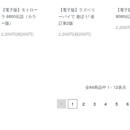
【電子版】モトロー
【電子版】ラズベリ
【電子
ラ 6800伝説（カラ
ーパイで 遊ぼう! 改
8080
ー版）
訂第2版
2,200
2,200円(税200円)
2,200円(税200円)
全
84
商品中
1 - 12
表示
1
2
3
4
5
6