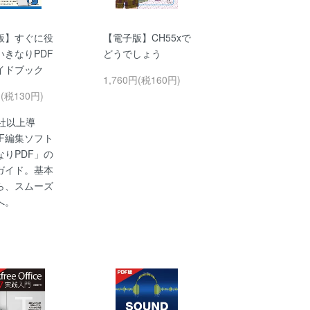
版】すぐに役
【電子版】CH55xで
いきなりPDF
どうでしょう
イドブック
1,760円(税160円)
円(税130円)
00社以上導
DF編集ソフト
なりPDF」の
ガイド。基本
ら、スムーズ
へ。