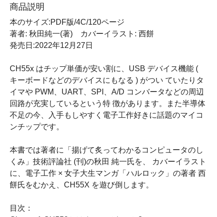
商品説明
本のサイズ:PDF版/4C/120ページ
著者: 秋田純一(著) カバーイラスト: 西餅
発売日:2022年12月27日
CH55x はチップ単価が安い割に、USB デバイス機能 (
キーボードなどのデバイスにもなる ) がつい ていたりタ
イマや PWM、UART、SPI、A/D コンバータなどの周辺
回路が充実しているという特 徴があります。また半導体
不足の今、入手もしやすく電子工作好きに話題のマイコ
ンチップです。
本書では著者に「揚げて炙ってわかるコンピュータのし
くみ」技術評論社 (刊)の秋田 純一氏を、 カバーイラスト
に、電子工作 × 女子大生マンガ「ハルロック」の著者 西
餅氏をむかえ、CH55X を遊び倒します。
目次：