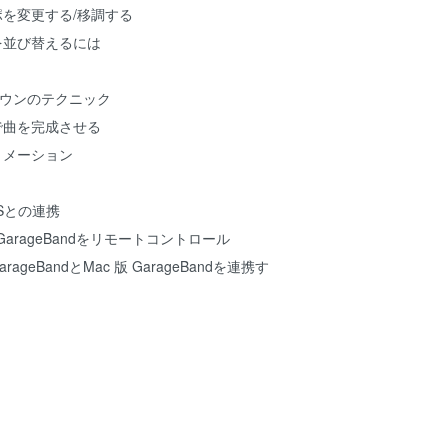
ポを変更する/移調する
ンを並び替えるには
スダウンのテクニック
ンで曲を完成させる
トメーション
adOSとの連携
neからGarageBandをリモートコントロール
版 GarageBandとMac 版 GarageBandを連携す