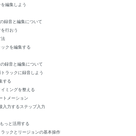
ーンを編集しよう
ディオの録音と編集について
音を行おう
方法
トラックを編集する
Iデータの録音と編集について
音源トラックに録音しよう
編集する
でタイミングを整える
のオートメーション
タを直接入力するステップ入力
クをもっと活用する
いトラックとリージョンの基本操作