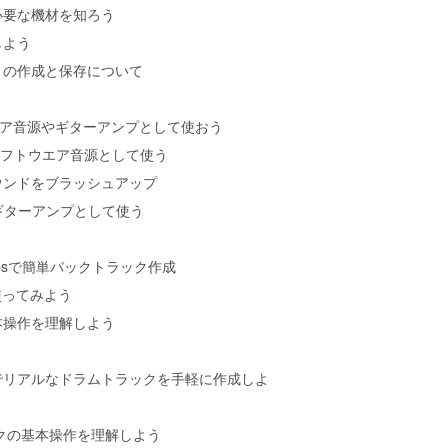
と必要な機材を知ろう
しよう
クトの作成と保存について
トウエア音源やギターアンプとして使おう
ndをソフトウエア音源として使う
サウンドをブラッシュアップ
d をギターアンプとして使う
e Loopsで簡単バックトラック作成
s を使ってみよう
基本操作を理解しよう
ummerでリアルなドラムトラックを手軽に作成しよ
トラックの基本操作を理解しよう