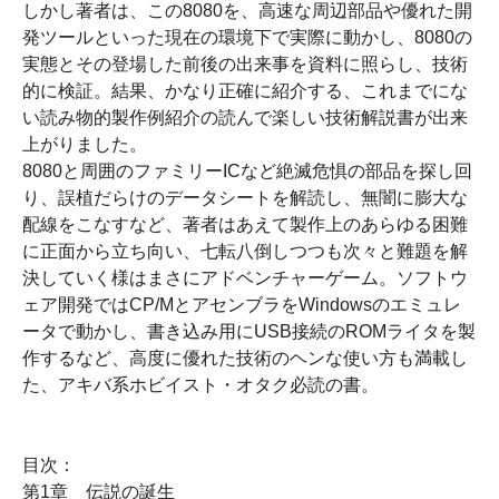
しかし著者は、この8080を、高速な周辺部品や優れた開
発ツールといった現在の環境下で実際に動かし、8080の
実態とその登場した前後の出来事を資料に照らし、技術
的に検証。結果、かなり正確に紹介する、これまでにな
い読み物的製作例紹介の読んで楽しい技術解説書が出来
上がりました。
8080と周囲のファミリーICなど絶滅危惧の部品を探し回
り、誤植だらけのデータシートを解読し、無闇に膨大な
配線をこなすなど、著者はあえて製作上のあらゆる困難
に正面から立ち向い、七転八倒しつつも次々と難題を解
決していく様はまさにアドベンチャーゲーム。ソフトウ
ェア開発ではCP/MとアセンブラをWindowsのエミュレ
ータで動かし、書き込み用にUSB接続のROMライタを製
作するなど、高度に優れた技術のヘンな使い方も満載し
た、アキバ系ホビイスト・オタク必読の書。
目次：
第1章 伝説の誕生