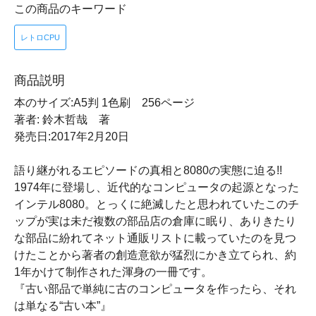
この商品のキーワード
レトロCPU
商品説明
本のサイズ:A5判 1色刷 256ページ
著者: 鈴木哲哉 著
発売日:2017年2月20日
語り継がれるエピソードの真相と8080の実態に迫る!!
1974年に登場し、近代的なコンピュータの起源となった
インテル8080。とっくに絶滅したと思われていたこのチ
ップが実は未だ複数の部品店の倉庫に眠り、ありきたり
な部品に紛れてネット通販リストに載っていたのを見つ
けたことから著者の創造意欲が猛烈にかき立てられ、約
1年かけて制作された渾身の一冊です。
『古い部品で単純に古のコンピュータを作ったら、それ
は単なる“古い本”』