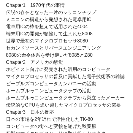
Chapter1 1970年代の事情
伝説の存在となった一片のシリコンチップ
ミニコンの構造から発想された電卓用IC
電卓用ICの枠を超えて活用された4004
端末用ICの開発が頓挫して生まれた8008
世界で最初のマイクロプロセッサ8080
セカンドソースとリバースエンジニアリング
8080の命令体系を受け継いだ8085とZ80
Chapter2 アメリカの騒動
ホビイスト向けに発売された汎用のコンピュータ
マイクロプロセッサの普及に貢献した電子技術系の雑誌
ピープルズコンピュータカンパニーの活動
ホームブルゥコンピュータクラブの活動
ホームブルゥコンピュータクラブから巣立ったメーカー
伝統的なCPUを追い越したマイクロプロセッサの需要
Chapter3 日本の反応
日本の市場を2年遅れで活性化したTK-80
コンピュータの街へと変貌を遂げた秋葉原