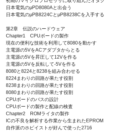
初期のマイクロプロセッサに取り組んだオタク
日本電気のμPD8080Aと出会う
日本電気のμPB8224CとμPB8238Cを入手する
第2章 伝説のハードウェア
Chapter1 CPUボードの製作
現在の便利な技術を利用して8080を動かす
主電源の5VをACアダプタからとる
主電源の5Vを昇圧して12Vを作る
主電源の5Vを反転して-5Vを作る
8080と8224と8238を組み合わせる
8224まわりの回路が果たす役割
8238まわりの回路が果たす役割
8080まわりの回路が果たす役割
CPUボードのバスの設計
CPUボードの製作と配線の検査
Chapter2 ROMライタの製作
ICの不良を解析する作業から生まれたEPROM
自作派のホビイストが好んで使った2716