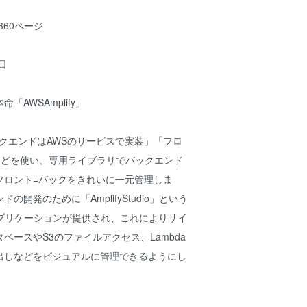
/360ページ
日
「AWSAmplify」
「バックエンドはAWSのサービスで実装」「フロ
tなどを使い、専用ライブラリでバックエンド
フロント=バックをきれいに一元管理しま
の開発のために「AmplifyStudio」という
アプリケーションが提供され、これによりサイ
ベースやS3のファイルアクセス、Lambda
出しなどをビジュアルに管理できるようにし