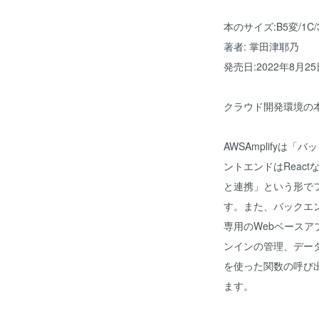
本のサイズ:B5変/1C
著者: 掌田津耶乃
発売日:2022年8月25
クラウド開発環境の本命
AWSAmplifyは
ントエンドはReac
と連携」という形で
す。また、バックエンド
専用のWebベース
ンインの管理、データ
を使った関数の呼び
ます。