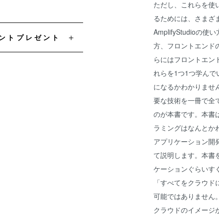
ただし、これらを使
るためには、さまざ
AmplifyStudi
イントプレゼント
方、フロントエンドの
らにはフロントエンド
れらを1つ1つ学ん
になるかわかりません。
要な技術を一冊で全
のが本書です。本書は、
ラミングはなんとかわか
アプリケーション開
て説明します。本書を読
ケーションぐらいす
「すべてをクラウドに」
可能ではありません。本
クラウドのイメージ