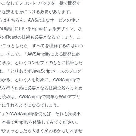
いこなしてフロント=バックを一括で開発す
まな技術を身につける必要があります。
oの使い方はもちろん、AWSの主なサービスの使い
UI設計に用いるFigmaによるデザイン、さ
のReactの技術も必要となるでしょう。こ
でいこうとしたら、すべてを理解するのはいつ
そこで、「AWSAmplifyによる開発に必
て学ぶ」というコンセプトのもとに執筆した
「とりあえずJavaScriptベースのプログ
る」という人を対象に、AWSAmplifyで
発を行うために必要となる技術全般をまとめ
めば、AWSAmplifyで簡単なWebアプリ
ぐに作れるようになるでしょう。
??AWSAmplifyを使えば、それも実現不
書でAmplifyを体験してみてくだ’さい。
がひょっとしたら大きく変わるかもしれませ